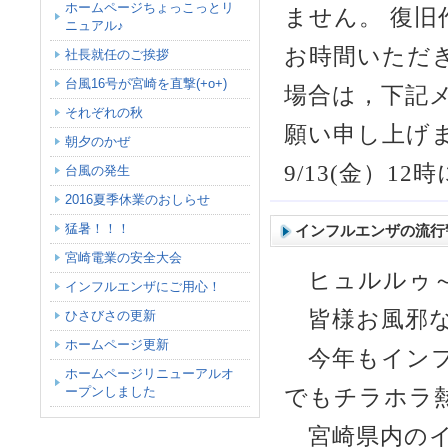
ホームページちょっこっとリ
ません。 復
ニュアル♪
お時間いただ
社長就任のご挨拶
台風16号が宮崎を直撃(+o+)
場合は，下記
それぞれの秋
願い申し上げます。m
朝夕のかぜ
9/13(金）1
台風の発生
2016夏季休業のおしらせ
猛暑！！！
インフルエンザの流行
宮崎電業の安全大会
ヒュルルゥ～
インフルエンザにご用心！
皆様お風邪な
ひさびさの更新
ホームページ更新
今年もインフ
ホームページリニューアルオ
ープンしました
でもチラホラ
宮崎県内のイ