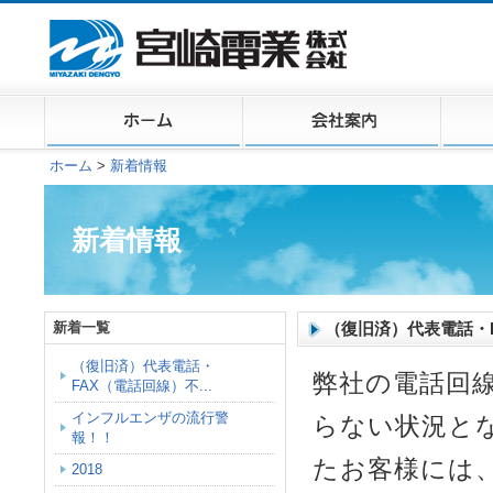
ホーム
>
新着情報
新着情報
新着一覧
（復旧済）代表電話・
（復旧済）代表電話・
弊社の電話回
FAX（電話回線）不...
インフルエンザの流行警
らない状況と
報！！
たお客様には
2018